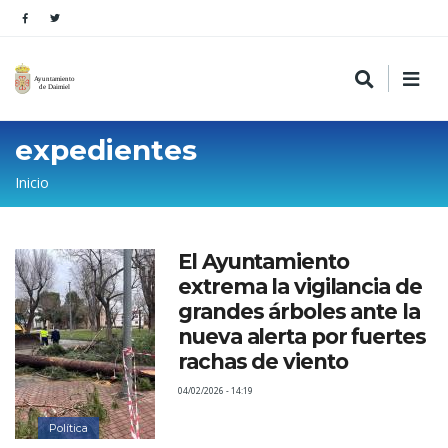
expedientes
Sobrescribir
Inicio
enlaces
de
El Ayuntamiento
ayuda
extrema la vigilancia de
a
grandes árboles ante la
la
nueva alerta por fuertes
rachas de viento
navegación
04/02/2026 - 14:19
Política