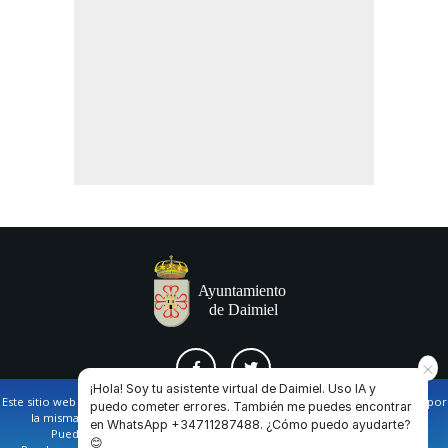
¡Hola! Soy tu asistente virtual de Daimiel. Uso IA y
Este sitio web utiliza cookies propias y de terceros para facilitar la navegación por
puedo cometer errores. También me puedes encontrar
la misma y obtener datos estadísticos de la navegación de los usuarios.
en WhatsApp +34711287488. ¿Cómo puedo ayudarte?
AVISO LEGAL Y POLÍTICA DE PRIVACIDAD
COOKIES
CONTACTO
Puede obtener más información en nuestra
política de cookies
😊