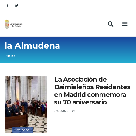
la Almudena
Sobrescribir
Inicio
enlaces
de
La Asociación de
ayuda
Daimieleños Residentes
a
en Madrid conmemora
la
su 70 aniversario
navegación
07/05/2025 - 14:37
Sociedad