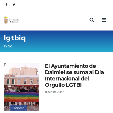
lgtbiq
Sobrescribir
Inicio
enlaces
de
El Ayuntamiento de
ayuda
Daimiel se suma al Día
a
Internacional del
la
Orgullo LGTBI
navegación
29/06/2022 - 14:32
Sociedad