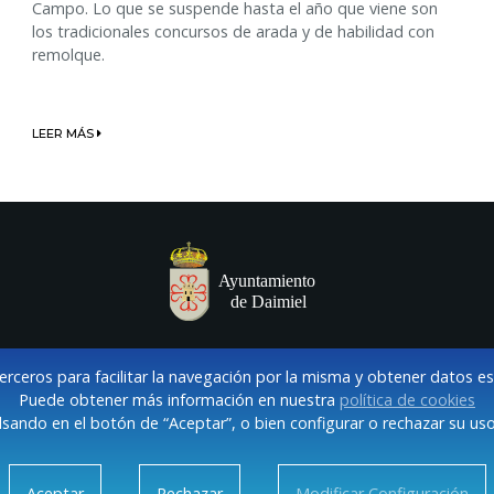
Campo. Lo que se suspende hasta el año que viene son
los tradicionales concursos de arada y de habilidad con
remolque.
LEER MÁS
terceros para facilitar la navegación por la misma y obtener datos e
Puede obtener más información en nuestra
política de cookies
sando en el botón de “Aceptar”, o bien configurar o rechazar su uso
VISO LEGAL Y POLÍTICA DE PRIVACIDAD
COOKIES
CONTACT
Aceptar
Rechazar
Modificar Configuración