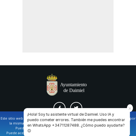
¡Hola! Soy tu asistente virtual de Daimiel. Uso IA y
Este sitio web utiliza cookies propias y de terceros para facilitar la navegación por
puedo cometer errores. También me puedes encontrar
la misma y obtener datos estadísticos de la navegación de los usuarios.
en WhatsApp +34711287488. ¿Cómo puedo ayudarte?
AVISO LEGAL Y POLÍTICA DE PRIVACIDAD
COOKIES
CONTACTO
Puede obtener más información en nuestra
política de cookies
😊
Puede aceptar todas las cookies pulsando en el botón de “Aceptar”, o bien