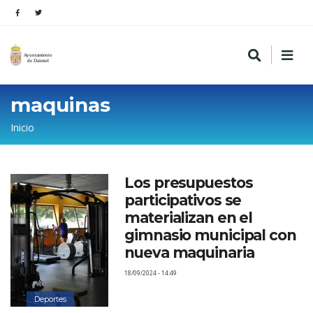
maquinas
Sobrescribir
Inicio
enlaces
de
Los presupuestos
ayuda
participativos se
a
materializan en el
la
gimnasio municipal con
nueva maquinaria
navegación
18/09/2024 - 14:49
Deportes