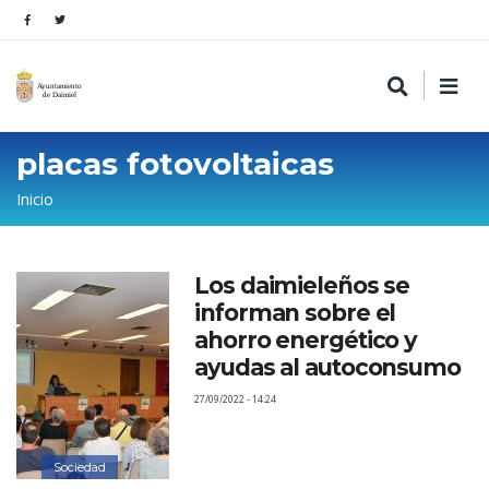
placas fotovoltaicas
Sobrescribir
Inicio
enlaces
de
Los daimieleños se
ayuda
informan sobre el
a
ahorro energético y
la
ayudas al autoconsumo
navegación
27/09/2022 - 14:24
Sociedad