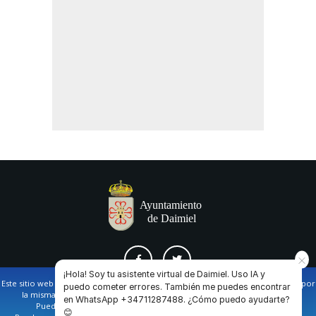
¡Hola! Soy tu asistente virtual de Daimiel. Uso IA y
Este sitio web utiliza cookies propias y de terceros para facilitar la navegación por
puedo cometer errores. También me puedes encontrar
la misma y obtener datos estadísticos de la navegación de los usuarios.
en WhatsApp +34711287488. ¿Cómo puedo ayudarte?
AVISO LEGAL Y POLÍTICA DE PRIVACIDAD
COOKIES
CONTACTO
Puede obtener más información en nuestra
política de cookies
😊