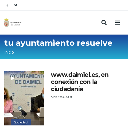
tu ayuntamiento resuelve
Sobrescribir
Inicio
enlaces
de
www.daimiel.es, en
ayuda
conexión con la
a
ciudadanía
la
04/11/2020 - 14:51
navegación
Sociedad