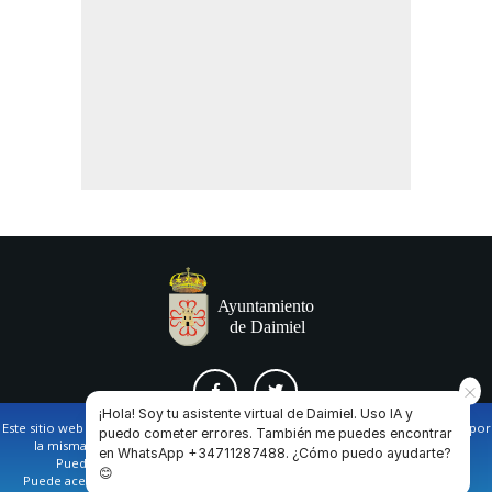
¡Hola! Soy tu asistente virtual de Daimiel. Uso IA y
Este sitio web utiliza cookies propias y de terceros para facilitar la navegación por
puedo cometer errores. También me puedes encontrar
la misma y obtener datos estadísticos de la navegación de los usuarios.
en WhatsApp +34711287488. ¿Cómo puedo ayudarte?
AVISO LEGAL Y POLÍTICA DE PRIVACIDAD
COOKIES
CONTACTO
Puede obtener más información en nuestra
política de cookies
😊
Puede aceptar todas las cookies pulsando en el botón de “Aceptar”, o bien