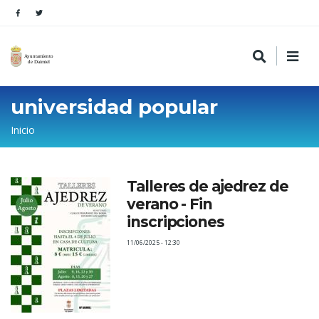
universidad popular
Sobrescribir
Inicio
enlaces
de
Talleres de ajedrez de
ayuda
verano - Fin
a
inscripciones
la
11/06/2025 - 12:30
navegación