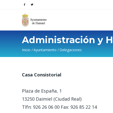
Administración y H
Sobrescribir
Inicio
Ayuntamiento
Delegaciones
enlaces
de
Casa Consistorial
ayuda
a
Plaza de España, 1
la
13250 Daimiel (Ciudad Real)
Tlfn: 926 26 06 00 Fax: 926 85 22 14
navegación