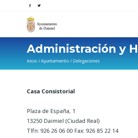
Administración y H
Sobrescribir
Inicio
Ayuntamiento
Delegaciones
enlaces
de
Casa Consistorial
ayuda
a
Plaza de España, 1
la
13250 Daimiel (Ciudad Real)
Tlfn: 926 26 06 00 Fax: 926 85 22 14
navegación