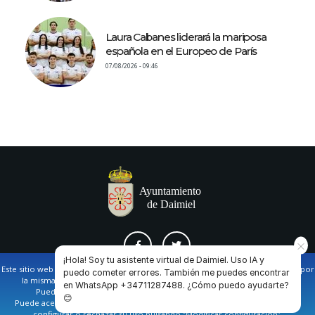
Laura Cabanes liderará la mariposa
española en el Europeo de París
07/08/2026 - 09:46
¡Hola! Soy tu asistente virtual de Daimiel. Uso IA y
Este sitio web utiliza cookies propias y de terceros para facilitar la navegación por
puedo cometer errores. También me puedes encontrar
la misma y obtener datos estadísticos de la navegación de los usuarios.
en WhatsApp +34711287488. ¿Cómo puedo ayudarte?
AVISO LEGAL Y POLÍTICA DE PRIVACIDAD
COOKIES
CONTACTO
Puede obtener más información en nuestra
política de cookies
😊
Puede aceptar todas las cookies pulsando en el botón de “Aceptar”, o bien
configurar o rechazar su uso pulsando “Modificar configuración”.