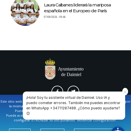
Laura Cabanes liderará la mariposa
española en el Europeo de París
07/08/2026 - 09:46
¡Hola! Soy tu asistente virtual de Daimiel. Uso IA y
Este sitio web utiliza cookies propias y de terceros para facilitar la navegación por
puedo cometer errores. También me puedes encontrar
la misma y obtener datos estadísticos de la navegación de los usuarios.
en WhatsApp +34711287488. ¿Cómo puedo ayudarte?
AVISO LEGAL Y POLÍTICA DE PRIVACIDAD
COOKIES
CONTACTO
Puede obtener más información en nuestra
política de cookies
😊
Puede aceptar todas las cookies pulsando en el botón de “Aceptar”, o bien
configurar o rechazar su uso pulsando “Modificar configuración”.
Ayuntamiento de Daimiel. Casa Consistorial: Plaza de
España, 1