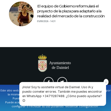
El equipo de Gobierno reformulará el
proyecto de la plaza para adaptarlo a la
realidad del mercado de la construcción
05/08/2026 - 14:31
¡Hola! Soy tu asistente virtual de Daimiel. Uso IA y
Este sitio web utiliza cookies propias y de terceros para facilitar la navegación por
puedo cometer errores. También me puedes encontrar
la misma y obtener datos estadísticos de la navegación de los usuarios.
en WhatsApp +34711287488. ¿Cómo puedo ayudarte?
AVISO LEGAL Y POLÍTICA DE PRIVACIDAD
COOKIES
CONTACTO
Puede obtener más información en nuestra
política de cookies
😊
Puede aceptar todas las cookies pulsando en el botón de “Aceptar”, o bien
configurar o rechazar su uso pulsando “Modificar configuración”.
Ayuntamiento de Daimiel. Casa Consistorial: Plaza de