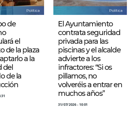
Política
Política
po de
El Ayuntamiento
no
contrata seguridad
lará el
privada para las
o de la plaza
piscinas y el alcalde
aptarlo a la
advierte a los
d del
infractores: “Si os
o de la
pillamos, no
ucción
volveréis a entrar en
muchos años”
:31
31/07/2026 - 10:01