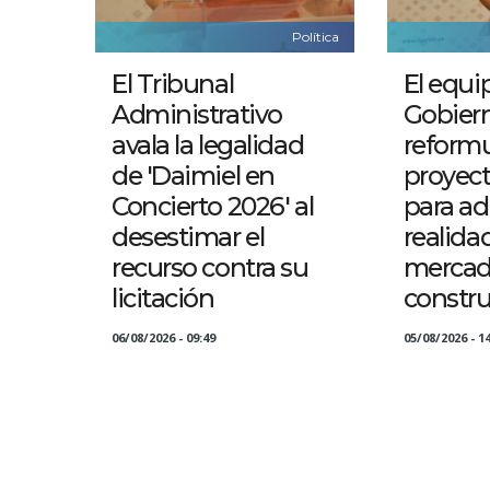
Política
El Tribunal
El equi
Administrativo
Gobier
avala la legalidad
reformu
de 'Daimiel en
proyect
Concierto 2026' al
para ad
desestimar el
realida
recurso contra su
mercad
licitación
constr
06/08/2026 - 09:49
05/08/2026 - 14