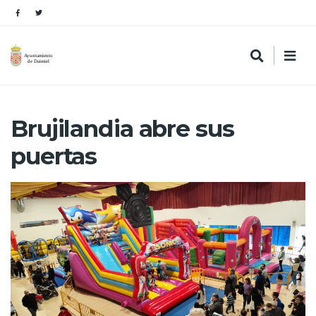
Brujilandia abre sus
puertas