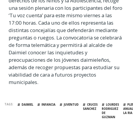
derechos de los Niños y la Adolescencia, recoge
una sesión plenaria con los participantes del foro
‘Tu voz cuenta’ para este mismo viernes a las
17:00 horas. Cada uno de ellos representa las
distintas concejalías que defenderán mediante
preguntas o ruegos. La convocatoria se celebrará
de forma telemática y permitirá al alcalde de
Daimiel conocer las inquietudes y
preocupaciones de los jóvenes daimieleños,
además de recoger propuestas para estudiar su
viabilidad de cara a futuros proyectos
municipales.
TAGS
DAIMIEL
INFANCIA
JUVENTUD
CRUCES
LOURDES
PLE
SANCHEZ
RODRIGUEZ
ANUAL
DE
LA RIA
GUZMAN