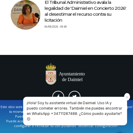
El Tribunal Administrativo avala la
legalidad de 'Daimiel en Concierto 2026'
al desestimar el recurso contra su
licitación
06/08/2026 - 09:49
¡Hola! Soy tu asistente virtual de Daimiel. Uso IA y
Este sitio web utiliza cookies propias y de terceros para facilitar la navegación por
puedo cometer errores. También me puedes encontrar
la misma y obtener datos estadísticos de la navegación de los usuarios.
en WhatsApp +34711287488. ¿Cómo puedo ayudarte?
AVISO LEGAL Y POLÍTICA DE PRIVACIDAD
COOKIES
CONTACTO
Puede obtener más información en nuestra
política de cookies
😊
Puede aceptar todas las cookies pulsando en el botón de “Aceptar”, o bien
configurar o rechazar su uso pulsando “Modificar configuración”.
Ayuntamiento de Daimiel. Casa Consistorial: Plaza de