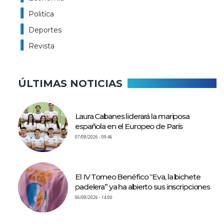
Politíca
Deportes
Revista
ÚLTIMAS NOTICIAS
Laura Cabanes liderará la mariposa
española en el Europeo de París
07/08/2026 - 09:46
El IV Torneo Benéfico “Eva, la bichete
padelera” ya ha abierto sus inscripciones
06/08/2026 - 14:00