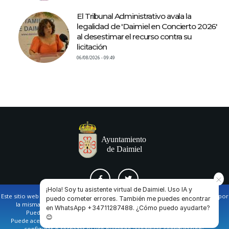
El Tribunal Administrativo avala la
legalidad de 'Daimiel en Concierto 2026'
al desestimar el recurso contra su
licitación
06/08/2026 - 09:49
¡Hola! Soy tu asistente virtual de Daimiel. Uso IA y
Este sitio web utiliza cookies propias y de terceros para facilitar la navegación por
puedo cometer errores. También me puedes encontrar
la misma y obtener datos estadísticos de la navegación de los usuarios.
en WhatsApp +34711287488. ¿Cómo puedo ayudarte?
AVISO LEGAL Y POLÍTICA DE PRIVACIDAD
COOKIES
CONTACTO
Puede obtener más información en nuestra
política de cookies
😊
Puede aceptar todas las cookies pulsando en el botón de “Aceptar”, o bien
configurar o rechazar su uso pulsando “Modificar configuración”.