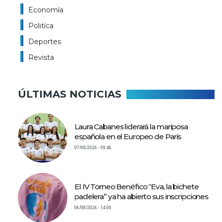
Economía
Politíca
Deportes
Revista
ÚLTIMAS NOTICIAS
Laura Cabanes liderará la mariposa
española en el Europeo de París
07/08/2026 - 09:46
El IV Torneo Benéfico “Eva, la bichete
padelera” ya ha abierto sus inscripciones
06/08/2026 - 14:00