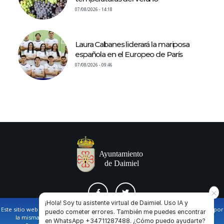
07/08/2026 - 14:18
Laura Cabanes liderará la mariposa
española en el Europeo de París
07/08/2026 - 09:46
¡Hola! Soy tu asistente virtual de Daimiel. Uso IA y
Este sitio web utiliza cookies propias y de terceros para facilitar la navegación por
puedo cometer errores. También me puedes encontrar
la misma y obtener datos estadísticos de la navegación de los usuarios.
en WhatsApp +34711287488. ¿Cómo puedo ayudarte?
AVISO LEGAL Y POLÍTICA DE PRIVACIDAD
COOKIES
CONTACTO