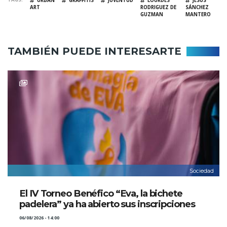
URBAN
GRAFFITIS
JUVENTUD
LOURDES
JESÚS
ART
RODRIGUEZ DE
SÁNCHEZ
GUZMAN
MANTERO
TAMBIÉN PUEDE INTERESARTE
Sociedad
El IV Torneo Benéfico “Eva, la bichete
padelera” ya ha abierto sus inscripciones
06/08/2026 - 14:00