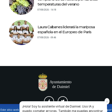
temperaturas del verano
07/08/2026 - 14:18
Laura Cabanes liderará la mariposa
española en el Europeo de París
07/08/2026 - 09:46
¡Hola! Soy tu asistente virtual de Daimiel. Uso IA y
Este sitio web utiliza cookies propias y de terceros para facilitar la navegación por
puedo cometer errores. También me puedes encontrar