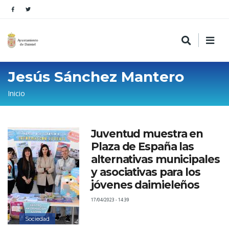
Jesús Sánchez Mantero
Sobrescribir
Inicio
enlaces
de
Juventud muestra en
ayuda
Plaza de España las
a
alternativas municipales
la
y asociativas para los
jóvenes daimieleños
navegación
17/04/2023 - 14:39
Sociedad