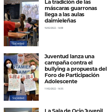
La tradición de las
máscaras guarronas
llega a las aulas
daimieleñas
16/02/2022 - 14:08
Sociedad
Juventud lanza una
campaña contra el
bullying a propuesta del
Foro de Participación
Adolescente
11/02/2022 - 14:35
Sociedad
La Sala de Ocio Juvenil