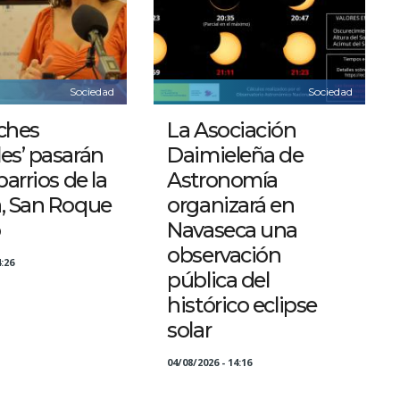
Sociedad
Sociedad
ches
La Asociación
es’ pasarán
Daimieleña de
barrios de la
Astronomía
a, San Roque
organizará en
o
Navaseca una
observación
:26
pública del
histórico eclipse
solar
04/08/2026 - 14:16