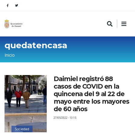
quedatencasa
Sobrescribir
Inicio
enlaces
de
Daimiel registró 88
ayuda
casos de COVID en la
a
quincena del 9 al 22 de
la
mayo entre los mayores
de 60 años
navegación
27/05/2022 - 13:15
Sociedad