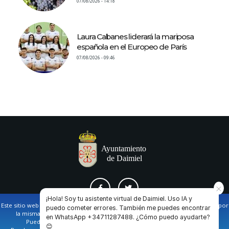
07/08/2026 - 14:18
Laura Cabanes liderará la mariposa
española en el Europeo de París
07/08/2026 - 09:46
¡Hola! Soy tu asistente virtual de Daimiel. Uso IA y
Este sitio web utiliza cookies propias y de terceros para facilitar la navegación por
puedo cometer errores. También me puedes encontrar
la misma y obtener datos estadísticos de la navegación de los usuarios.
en WhatsApp +34711287488. ¿Cómo puedo ayudarte?
AVISO LEGAL Y POLÍTICA DE PRIVACIDAD
COOKIES
CONTACTO
Puede obtener más información en nuestra
política de cookies
😊