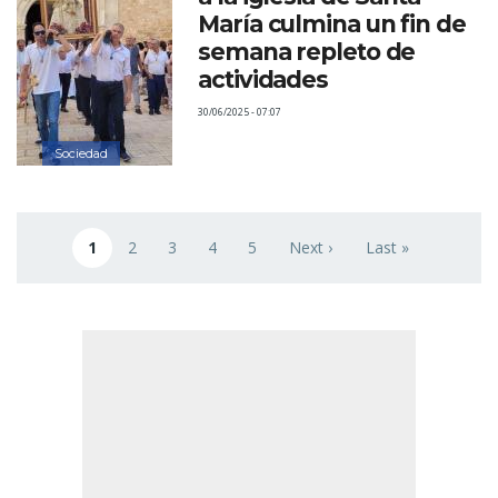
María culmina un fin de
semana repleto de
actividades
30/06/2025 - 07:07
Sociedad
Paginación
1
2
3
4
5
Next ›
Last »
Página actual
Page
Page
Page
Page
Siguiente página
Última página