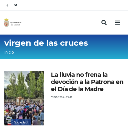
virgen de las cruces
Sobrescribir
Inicio
enlaces
de
La lluvia no frena la
ayuda
devoción a la Patrona en
a
el Día de la Madre
la
03/05/2026 - 13:48
navegación
Sociedad