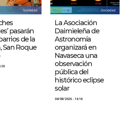
Sociedad
Sociedad
ches
La Asociación
es’ pasarán
Daimieleña de
barrios de la
Astronomía
a, San Roque
organizará en
o
Navaseca una
observación
:26
pública del
histórico eclipse
solar
04/08/2026 - 14:16