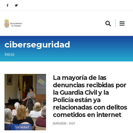
ciberseguridad
Sobrescribir
Inicio
enlaces
de
La mayoría de las
ayuda
denuncias recibidas por
a
la Guardia Civil y la
la
Policía están ya
relacionadas con delitos
navegación
cometidos en internet
26/05/2026 - 14:31
Sociedad