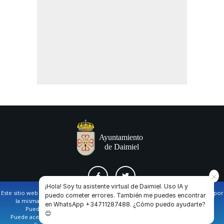
¡Hola! Soy tu asistente virtual de Daimiel. Uso IA y
Este sitio web utiliza cookies propias y de terceros para facilitar la navegación por
puedo cometer errores. También me puedes encontrar
la misma y obtener datos estadísticos de la navegación de los usuarios.
en WhatsApp +34711287488. ¿Cómo puedo ayudarte?
AVISO LEGAL Y POLÍTICA DE PRIVACIDAD
COOKIES
CONTACTO
Puede obtener más información en nuestra
política de cookies
😊
Puede aceptar todas las cookies pulsando en el botón de “Aceptar”, o bien