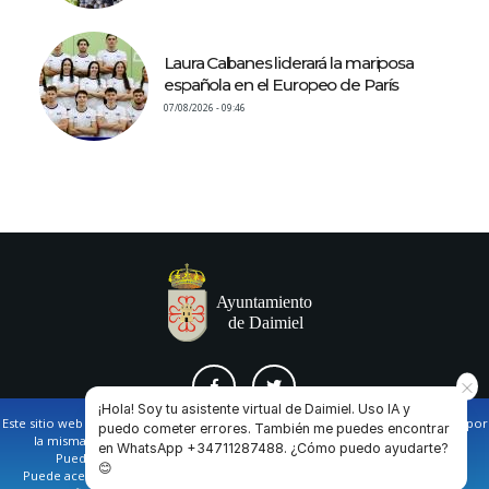
Laura Cabanes liderará la mariposa
española en el Europeo de París
07/08/2026 - 09:46
¡Hola! Soy tu asistente virtual de Daimiel. Uso IA y
Este sitio web utiliza cookies propias y de terceros para facilitar la navegación por
puedo cometer errores. También me puedes encontrar
la misma y obtener datos estadísticos de la navegación de los usuarios.
en WhatsApp +34711287488. ¿Cómo puedo ayudarte?
AVISO LEGAL Y POLÍTICA DE PRIVACIDAD
COOKIES
CONTACTO
Puede obtener más información en nuestra
política de cookies
😊
Puede aceptar todas las cookies pulsando en el botón de “Aceptar”, o bien