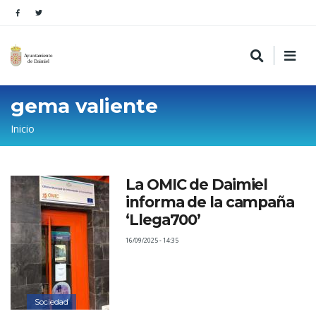
gema valiente
Sobrescribir
Inicio
enlaces
de
La OMIC de Daimiel
ayuda
informa de la campaña
a
‘Llega700’
la
16/09/2025 - 14:35
navegación
Sociedad