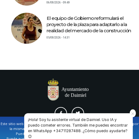
06/08/2026 - 09:49
El equipo de Gobierno reformulará el
proyecto de la plaza para adaptarlo a la
realidad del mercado de la construcción
05/08/2026 - 14:31
¡Hola! Soy tu asistente virtual de Daimiel. Uso IA y
Este sitio web utiliza cookies propias y de terceros para facilitar la navegación por
puedo cometer errores. También me puedes encontrar
la misma y obtener datos estadísticos de la navegación de los usuarios.
en WhatsApp +34711287488. ¿Cómo puedo ayudarte?
AVISO LEGAL Y POLÍTICA DE PRIVACIDAD
COOKIES
CONTACTO
Puede obtener más información en nuestra
política de cookies
😊
Puede aceptar todas las cookies pulsando en el botón de “Aceptar”, o bien