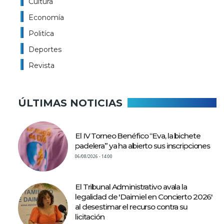
Cultura
Economía
Politíca
Deportes
Revista
ÚLTIMAS NOTICIAS
El IV Torneo Benéfico “Eva, la bichete
padelera” ya ha abierto sus inscripciones
06/08/2026 - 14:00
El Tribunal Administrativo avala la
legalidad de 'Daimiel en Concierto 2026'
al desestimar el recurso contra su
licitación