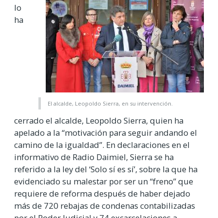
lo
ha
El alcalde, Leopoldo Sierra, en su intervención.
cerrado el alcalde, Leopoldo Sierra, quien ha
apelado a la “motivación para seguir andando el
camino de la igualdad”. En declaraciones en el
informativo de Radio Daimiel, Sierra se ha
referido a la ley del ‘Solo sí es sí’, sobre la que ha
evidenciado su malestar por ser un “freno” que
requiere de reforma después de haber dejado
más de 720 rebajas de condenas contabilizadas
por el Poder Judicial y 74 excarcelaciones a