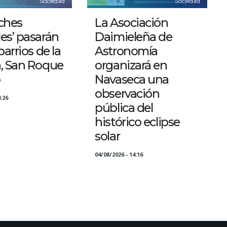
Sociedad
Sociedad
ches
La Asociación
es’ pasarán
Daimieleña de
barrios de la
Astronomía
a, San Roque
organizará en
o
Navaseca una
observación
:26
pública del
histórico eclipse
solar
04/08/2026 - 14:16