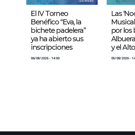
Sociedad
El IV Torneo
Las ‘No
Benéfico “Eva, la
Musical
bichete padelera”
por los 
ya ha abierto sus
Albuer
inscripciones
y el Alt
06/08/2026 - 14:00
05/08/2026 - 14