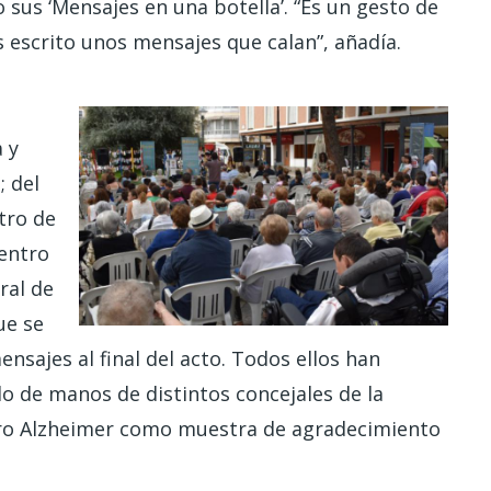
 sus ‘Mensajes en una botella’. “Es un gesto de
 escrito unos mensajes que calan”, añadía.
a y
; del
tro de
Centro
ral de
ue se
nsajes al final del acto. Todos ellos han
do de manos de distintos concejales de la
tro Alzheimer como muestra de agradecimiento