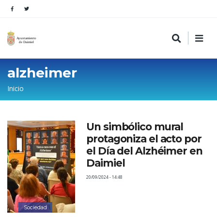
alzheimer
Sobrescribir
Inicio
enlaces
de
Un simbólico mural
ayuda
protagoniza el acto por
a
el Día del Alzhéimer en
la
Daimiel
navegación
20/09/2024 - 14:48
Sociedad