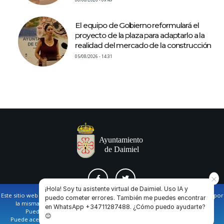
El equipo de Gobierno reformulará el
proyecto de la plaza para adaptarlo a la
realidad del mercado de la construcción
05/08/2026 - 14:31
¡Hola! Soy tu asistente virtual de Daimiel. Uso IA y
Este sitio web utiliza cookies propias y de terceros para facilitar la navegación por
puedo cometer errores. También me puedes encontrar
la misma y obtener datos estadísticos de la navegación de los usuarios.
en WhatsApp +34711287488. ¿Cómo puedo ayudarte?
AVISO LEGAL Y POLÍTICA DE PRIVACIDAD
COOKIES
CONTACTO
Puede obtener más información en nuestra
política de cookies
😊
Puede aceptar todas las cookies pulsando en el botón de “Aceptar”, o bien