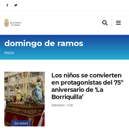
domingo de ramos
Sobrescribir
Inicio
enlaces
de
Los niños se convierten
ayuda
en protagonistas del 75º
a
aniversario de ‘La
la
Borriquilla’
navegación
24/03/2024 - 15:28
Sociedad