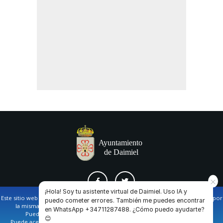
¡Hola! Soy tu asistente virtual de Daimiel. Uso IA y
Este sitio web utiliza cookies propias y de terceros para facilitar la navegación por
puedo cometer errores. También me puedes encontrar
la misma y obtener datos estadísticos de la navegación de los usuarios.
en WhatsApp +34711287488. ¿Cómo puedo ayudarte?
AVISO LEGAL Y POLÍTICA DE PRIVACIDAD
COOKIES
CONTACTO
Puede obtener más información en nuestra
política de cookies
😊
Puede aceptar todas las cookies pulsando en el botón de “Aceptar”, o bien