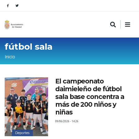
fútbol sala
Sobrescribir
Inicio
enlaces
de
El campeonato
ayuda
daimieleño de fútbol
a
sala base concentra a
la
más de 200 niños y
niñas
navegación
09/06/2026 - 14:26
Deportes