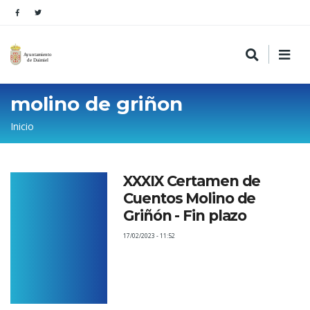
molino de griñon
Sobrescribir
Inicio
enlaces
de
XXXIX Certamen de
ayuda
Cuentos Molino de
a
Griñón - Fin plazo
la
17/02/2023 - 11:52
navegación