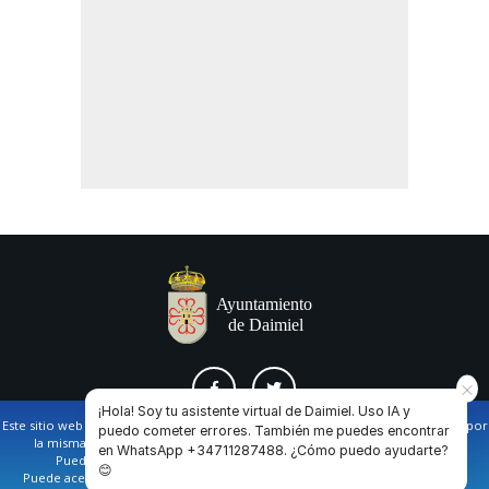
¡Hola! Soy tu asistente virtual de Daimiel. Uso IA y
Este sitio web utiliza cookies propias y de terceros para facilitar la navegación por
puedo cometer errores. También me puedes encontrar
la misma y obtener datos estadísticos de la navegación de los usuarios.
en WhatsApp +34711287488. ¿Cómo puedo ayudarte?
AVISO LEGAL Y POLÍTICA DE PRIVACIDAD
COOKIES
CONTACTO
Puede obtener más información en nuestra
política de cookies
😊
Puede aceptar todas las cookies pulsando en el botón de “Aceptar”, o bien