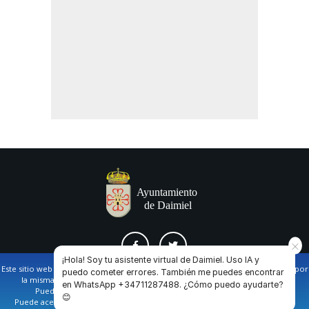
¡Hola! Soy tu asistente virtual de Daimiel. Uso IA y
Este sitio web utiliza cookies propias y de terceros para facilitar la navegación por
puedo cometer errores. También me puedes encontrar
la misma y obtener datos estadísticos de la navegación de los usuarios.
en WhatsApp +34711287488. ¿Cómo puedo ayudarte?
AVISO LEGAL Y POLÍTICA DE PRIVACIDAD
COOKIES
CONTACTO
Puede obtener más información en nuestra
política de cookies
😊
Puede aceptar todas las cookies pulsando en el botón de “Aceptar”, o bien