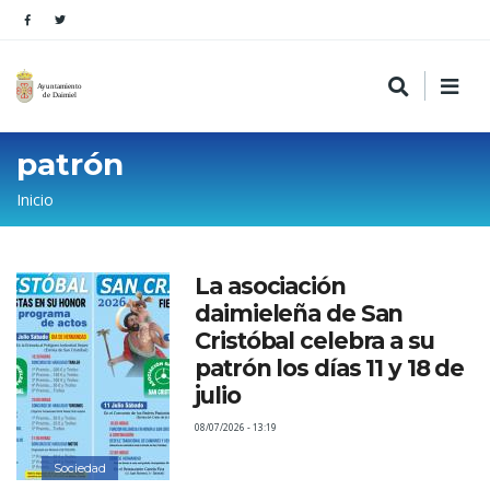
patrón
Sobrescribir
Inicio
enlaces
de
La asociación
ayuda
daimieleña de San
a
Cristóbal celebra a su
la
patrón los días 11 y 18 de
julio
navegación
08/07/2026 - 13:19
Sociedad