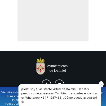
¡Hola! Soy tu asistente virtual de Daimiel. Uso IA y
Este sitio web utiliza cookies propias y de terceros para facilitar la navegación por
puedo cometer errores. También me puedes encontrar
la misma y obtener datos estadísticos de la navegación de los usuarios.
en WhatsApp +34711287488. ¿Cómo puedo ayudarte?
AVISO LEGAL Y POLÍTICA DE PRIVACIDAD
COOKIES
CONTACTO
Puede obtener más información en nuestra
política de cookies
😊
Puede aceptar todas las cookies pulsando en el botón de “Aceptar”, o bien