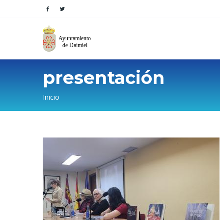
presentación
Sobrescribir
Inicio
enlaces
de
ayuda
a
la
navegación