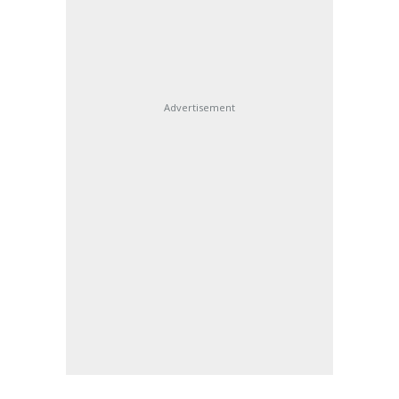
Advertisement