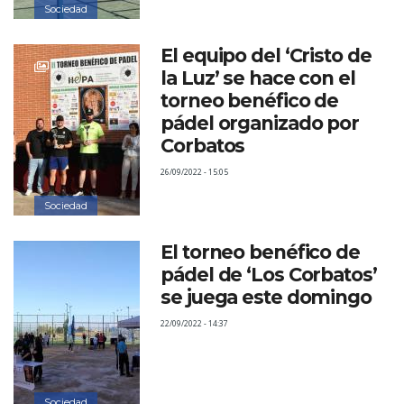
Sociedad
El equipo del ‘Cristo de
la Luz’ se hace con el
torneo benéfico de
pádel organizado por
Corbatos
26/09/2022 - 15:05
Sociedad
El torneo benéfico de
pádel de ‘Los Corbatos’
se juega este domingo
22/09/2022 - 14:37
Sociedad