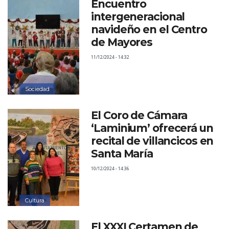
Encuentro
intergeneracional
navideño en el Centro
de Mayores
11/12/2024 - 14:32
Sociedad
El Coro de Cámara
‘Laminium’ ofrecerá un
recital de villancicos en
Santa María
10/12/2024 - 14:36
Cultura
El XXXI Certamen de