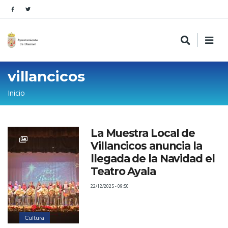
villancicos
Sobrescribir
Inicio
enlaces
de
La Muestra Local de
ayuda
Villancicos anuncia la
a
llegada de la Navidad el
la
Teatro Ayala
navegación
22/12/2025 - 09:50
Cultura