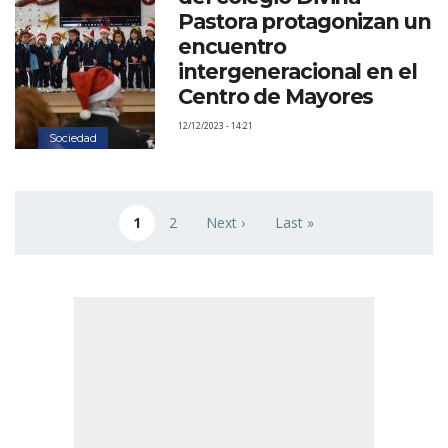
Pastora protagonizan un
encuentro
intergeneracional en el
Centro de Mayores
12/12/2023 - 14:21
Sociedad
Paginación
1
2
Next ›
Last »
Página actual
Page
Siguiente página
Última página