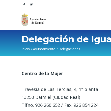
Delegación de Igu
Sobrescribir
Inicio
Ayuntamiento
Delegaciones
enlaces
de
Centro de la Mujer
ayuda
a
Travesía de Las Tercias, 4, 1ª planta
la
13250 Daimiel (Ciudad Real)
Tlfno. 926 260 652 / Fax. 926 854 224
navegación