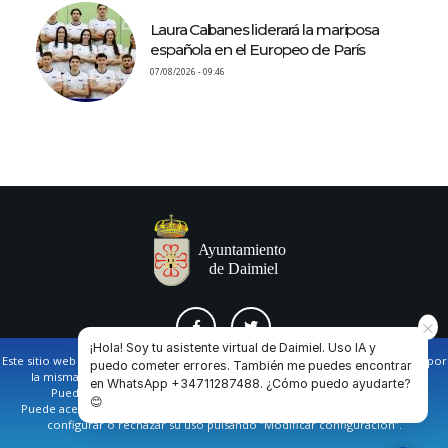
Laura Cabanes liderará la mariposa
española en el Europeo de París
07/08/2026 - 09:46
¡Hola! Soy tu asistente virtual de Daimiel. Uso IA y
Este sitio web utiliza cookies propias y de terceros para facilitar la navegación por
puedo cometer errores. También me puedes encontrar
la misma y obtener datos estadísticos de la navegación de los usuarios.
en WhatsApp +34711287488. ¿Cómo puedo ayudarte?
AVISO LEGAL Y POLÍTICA DE PRIVACIDAD
COOKIES
CONTACTO
Puede obtener más información en nuestra
política de cookies
😊
Puede aceptar todas las cookies pulsando en el botón de “Aceptar”, o bien
configurar o rechazar su uso pulsando “Modificar configuración”.
Ayuntamiento de Daimiel. Casa Consistorial: Plaza de