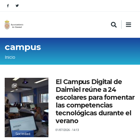
campus
Sobrescribir
Inicio
enlaces
de
El Campus Digital de
ayuda
Daimiel reúne a 24
a
escolares para fomentar
la
las competencias
tecnológicas durante el
navegación
verano
01/07/2026 - 14:13
Sociedad