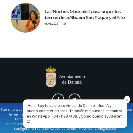
Las ‘Noches Musicales’ pasarán por los
barrios de la Albuera, San Roque y el Alto
05/08/2026 - 14:26
¡Hola! Soy tu asistente virtual de Daimiel. Uso IA y
Este sitio web utiliza cookies propias y de terceros para facilitar la navegación por
puedo cometer errores. También me puedes encontrar
la misma y obtener datos estadísticos de la navegación de los usuarios.
en WhatsApp +34711287488. ¿Cómo puedo ayudarte?
AVISO LEGAL Y POLÍTICA DE PRIVACIDAD
COOKIES
CONTACTO
Puede obtener más información en nuestra
política de cookies
😊
Puede aceptar todas las cookies pulsando en el botón de “Aceptar”, o bien
configurar o rechazar su uso pulsando “Modificar configuración”.
Ayuntamiento de Daimiel. Casa Consistorial: Plaza de