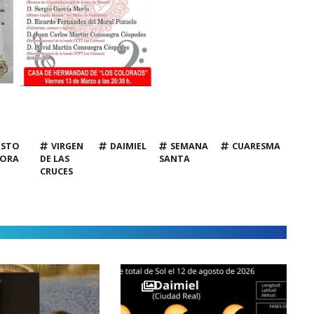
ISTO
VIRGEN
DAIMIEL
SEMANA
CUARESMA
ÑORA
DE LAS
SANTA
CRUCES