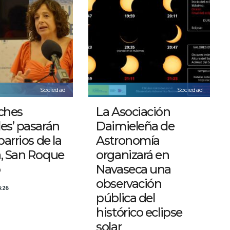
Sociedad
Sociedad
ches
La Asociación
es’ pasarán
Daimieleña de
barrios de la
Astronomía
a, San Roque
organizará en
o
Navaseca una
observación
:26
pública del
histórico eclipse
solar