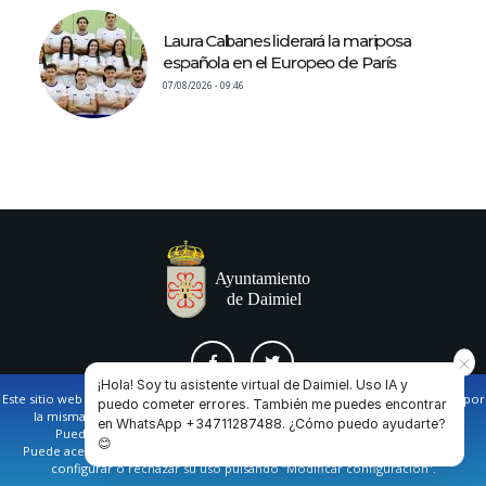
Laura Cabanes liderará la mariposa
española en el Europeo de París
07/08/2026 - 09:46
¡Hola! Soy tu asistente virtual de Daimiel. Uso IA y
Este sitio web utiliza cookies propias y de terceros para facilitar la navegación por
puedo cometer errores. También me puedes encontrar
la misma y obtener datos estadísticos de la navegación de los usuarios.
en WhatsApp +34711287488. ¿Cómo puedo ayudarte?
AVISO LEGAL Y POLÍTICA DE PRIVACIDAD
COOKIES
CONTACTO
Puede obtener más información en nuestra
política de cookies
😊
Puede aceptar todas las cookies pulsando en el botón de “Aceptar”, o bien
configurar o rechazar su uso pulsando “Modificar configuración”.
Ayuntamiento de Daimiel. Casa Consistorial: Plaza de