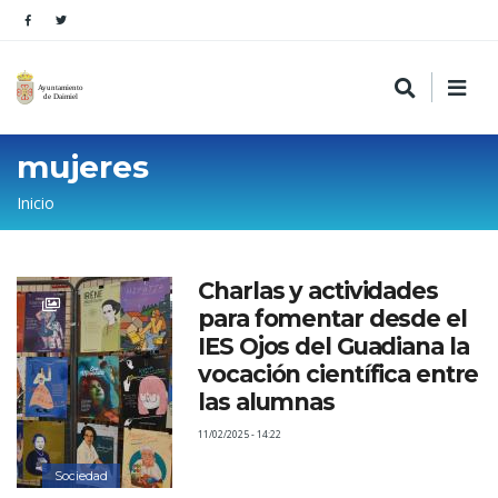
mujeres
Sobrescribir
Inicio
enlaces
de
Charlas y actividades
ayuda
para fomentar desde el
a
IES Ojos del Guadiana la
la
vocación científica entre
las alumnas
navegación
11/02/2025 - 14:22
Sociedad