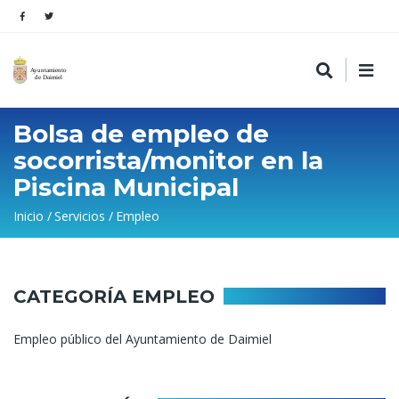
Bolsa de empleo de
socorrista/monitor en la
Piscina Municipal
Sobrescribir
Inicio
Servicios
Empleo
enlaces
de
ayuda
CATEGORÍA EMPLEO
a
Empleo público del Ayuntamiento de Daimiel
la
navegación