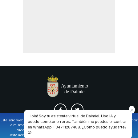
¡Hola! Soy tu asistente virtual de Daimiel. Uso IA y
Este sitio web utiliza cookies propias y de terceros para facilitar la navegación por
puedo cometer errores. También me puedes encontrar
la misma y obtener datos estadísticos de la navegación de los usuarios.
en WhatsApp +34711287488. ¿Cómo puedo ayudarte?
AVISO LEGAL Y POLÍTICA DE PRIVACIDAD
COOKIES
CONTACTO
Puede obtener más información en nuestra
política de cookies
😊
Puede aceptar todas las cookies pulsando en el botón de “Aceptar”, o bien